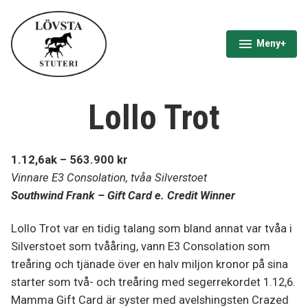
Hoppa
till
innehåll
Meny
+
expanderad
minimerad
Lövsta Stuteri
Lollo Trot
1.12,6ak – 563.900 kr
Vinnare E3 Consolation, tvåa Silverstoet
Southwind Frank – Gift Card e. Credit Winner
Lollo Trot var en tidig talang som bland annat var tvåa i
Silverstoet som tvååring, vann E3 Consolation som
treåring och tjänade över en halv miljon kronor på sina
starter som två- och treåring med segerrekordet 1.12,6.
Mamma Gift Card är syster med avelshingsten Crazed