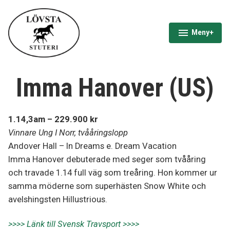
Hoppa
till
innehåll
Meny
+
expanderad
minimerad
Lövsta Stuteri
Imma Hanover (US)
1.14,3am – 229.900 kr
Vinnare Ung I Norr, tvååringslopp
Andover Hall – In Dreams e. Dream Vacation
Imma Hanover debuterade med seger som tvååring
och travade 1.14 full väg som treåring. Hon kommer ur
samma möderne som superhästen Snow White och
avelshingsten Hillustrious.
>>>> Länk till Svensk Travsport >>>>